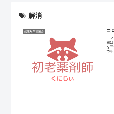
解消
コ
健康対策協議会
マス
回は
を三
で生