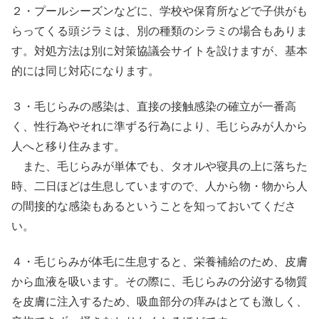
２・プールシーズンなどに、学校や保育所などで子供がも
らってくる頭ジラミは、別の種類のシラミの場合もありま
す。対処方法は別に対策協議会サイトを設けますが、基本
的には同じ対応になります。
３・毛じらみの感染は、直接の接触感染の確立が一番高
く、性行為やそれに準ずる行為により、毛じらみが人から
人へと移り住みます。
また、毛じらみが単体でも、タオルや寝具の上に落ちた
時、二日ほどは生息していますので、人から物・物から人
の間接的な感染もあるということを知っておいてくださ
い。
４・毛じらみが体毛に生息すると、栄養補給のため、皮膚
から血液を吸います。その際に、毛じらみの分泌する物質
を皮膚に注入するため、吸血部分の痒みはとても激しく、