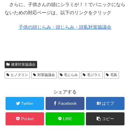
さらに、子供さんの頭にシラミが！！でパニックになら
ないための対応ページは、以下のリンクをクリック
子供の頭じらみ・頭じらみ・頭虱対策協議会
健康対策協議会
ヒノクリン
対策協議会
毛じらみ
毛ジラミ
毛虱
シェアする
Twitter
Facebook
はてブ
Pocket
LINE
コピー